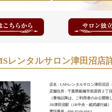
MSレンタルサロン
津田沼店
店名 : LMSレンタルサロン津田沼店
店舗住所 : 千葉県船橋市前原西２丁
（番地以降は、ご利用者のみ公開致
JR津田沼駅（JR中央・総武緩行線）
電話番号 : 090-9349-6663