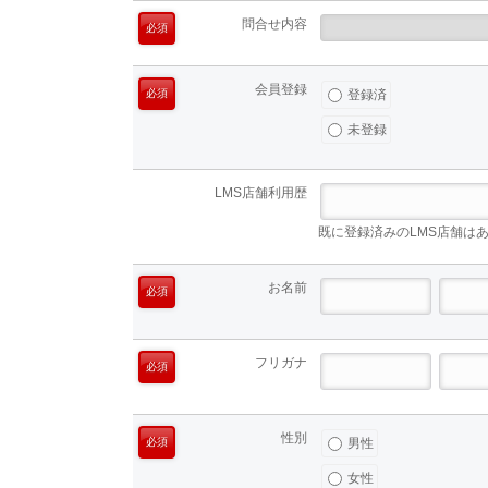
問合せ内容
必須
会員登録
必須
登録済
未登録
LMS店舗利用歴
既に登録済みのLMS店舗は
お名前
必須
フリガナ
必須
性別
必須
男性
女性