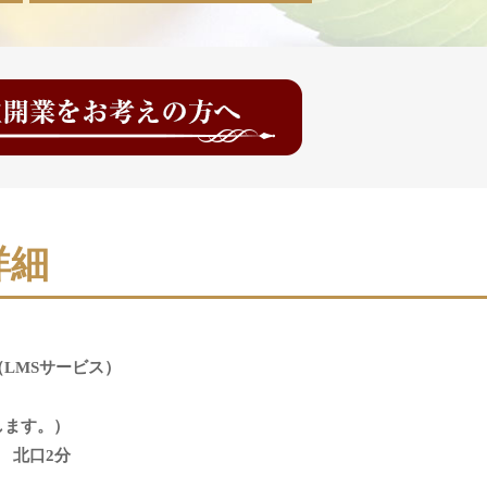
詳細
（LMSサービス）
目
します。）
 北口2分